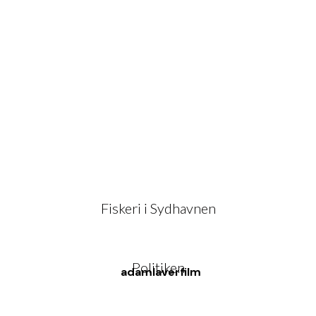
Gå
til
Fiskeri i Sydhavnen
indholdet
Politiken
adamlaverfilm